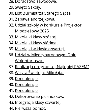
Doradztwo zawodowe.
Święto Szkoły.
List Burmistrza Starego Sącza.
Zabawa andrzejkowa.
Udział szkoły w konkursie Projektor
Młodzieżowy 2025
Mikołajki klasy szóstej.
Mikołajki klasy siódmej.
Mikołajki w klasie czwartej.
Udział w Międzynarodowym Dniu
Wolontariusza.
Realizacja programu „ Najlepiej RAZEM”
Wizyta Świetego Mikołaja.
Kondolencje.
Kondolencje
Kondolencje
Dekorowanie pierniczków.
Integracja klasy czwartej.
Pierwsza pomoc.