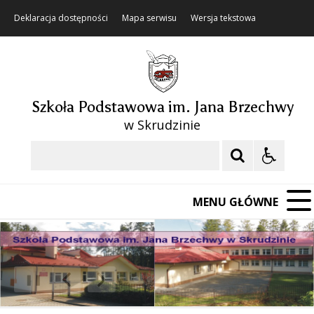
Deklaracja dostępności
Mapa serwisu
Wersja tekstowa
Szkoła Podstawowa im. Jana Brzechwy
w Skrudzinie
Szukaj
MENU GŁÓWNE
❚❚
Poprzedni Element
Następny Element