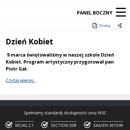
PANEL BOCZNY
Drukuj
Dzień Kobiet
Treść
9 marca świętowaliśmy w naszej szkole Dzień
Kobiet. Program artystyczny przygotował pan
Piotr Gał.
Czytaj więcej...
Spełniamy standardy dostępności oraz W3C
WCAG 2.1
SECTION 508
EAA/EN 301549