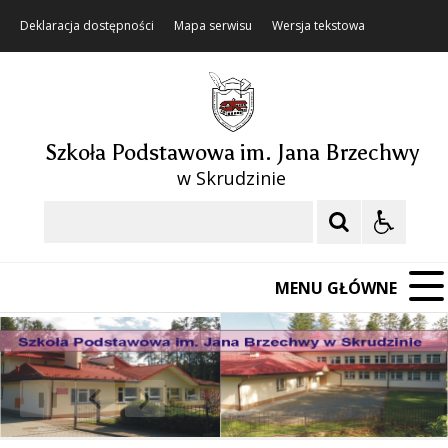
Deklaracja dostępności
Mapa serwisu
Wersja tekstowa
Szkoła Podstawowa im. Jana Brzechwy
w Skrudzinie
Szukaj
MENU GŁÓWNE
❚❚
Poprzedni Element
Następny Element