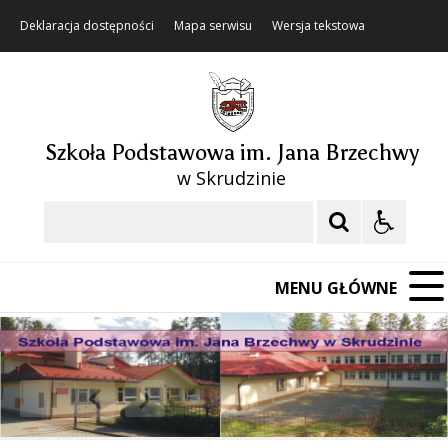
Deklaracja dostępności
Mapa serwisu
Wersja tekstowa
Szkoła Podstawowa im. Jana Brzechwy
w Skrudzinie
Szukaj
MENU GŁÓWNE
❚❚
Poprzedni Element
Następny Element