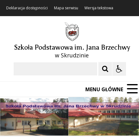
Deklaracja dostępności
Mapa serwisu
Wersja tekstowa
Szkoła Podstawowa im. Jana Brzechwy
w Skrudzinie
Szukaj
MENU GŁÓWNE
❚❚
Poprzedni Element
Następny Element