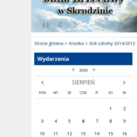
❚❚
Poprzedni Element
Następny Element
Strona główna
Kronika
Rok szkolny 2014/2015
Wydarzenia
poprzedni rok
następny rok
2026
SIERPIEŃ
poprzedni miesiąc
następny
PON
WT
ŚR
CZW
PI
SO
NI
1
2
3
4
5
6
7
8
9
10
11
12
13
14
15
16