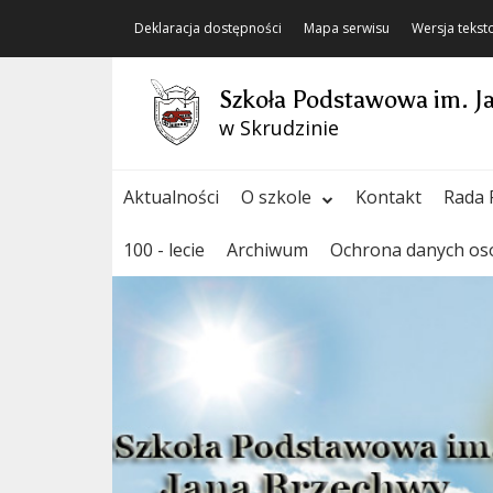
Deklaracja dostępności
Mapa serwisu
Wersja teks
Szkoła Podstawowa im. J
w Skrudzinie
Aktualności
O szkole
Kontakt
Rada 
100 - lecie
Archiwum
Ochrona danych o