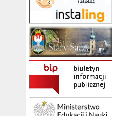
Gmina Stary Sącz
BIP Szkoła Podstawowa im. Jana Brzechwy w Skrudzinie
Ministerstwo Edukacji Narodowej