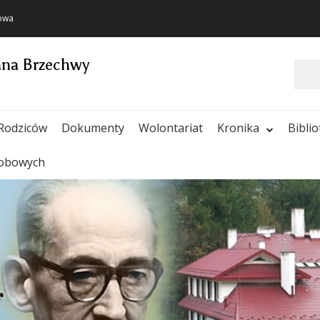
towa
ana Brzechwy
Szukaj
Rodziców
Dokumenty
Wolontariat
Kronika
Bibli
sobowych