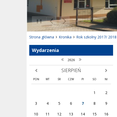
❚❚
Poprzedni Element
Następny Element
Strona główna
Kronika
Rok szkolny 2017/ 2018
Wydarzenia
poprzedni rok
następny rok
2026
SIERPIEŃ
poprzedni miesiąc
następny
PON
WT
ŚR
CZW
PI
SO
NI
1
2
3
4
5
6
7
8
9
10
11
12
13
14
15
16