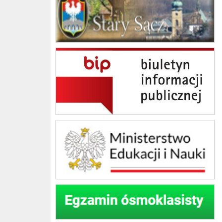
BIP Szkoła Podstawowa im. Jana Brzechwy w Skrudzinie
Ministerstwo Edukacji Narodowej
Egzamin ósmoklasisty