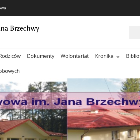
towa
ana Brzechwy
Szukaj
Rodziców
Dokumenty
Wolontariat
Kronika
Bibli
sobowych