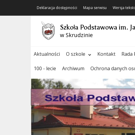
Deklaracja dostępności
Mapa serwisu
Wersja teks
Szkoła Podstawowa im. J
w Skrudzinie
Aktualności
O szkole
Kontakt
Rada 
100 - lecie
Archiwum
Ochrona danych o