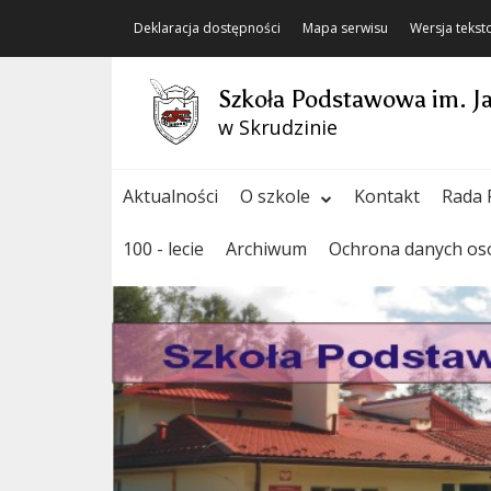
Deklaracja dostępności
Mapa serwisu
Wersja teks
Szkoła Podstawowa im. J
w Skrudzinie
Aktualności
O szkole
Kontakt
Rada 
100 - lecie
Archiwum
Ochrona danych o