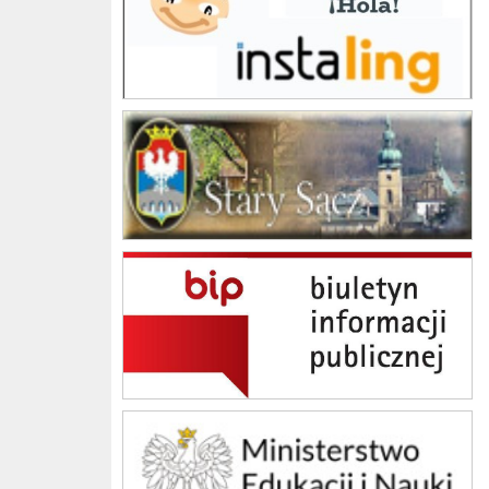
Gmina Stary Sącz
BIP Szkoła Podstawowa im. Jana Brzechwy w Skrudzinie
Ministerstwo Edukacji Narodowej