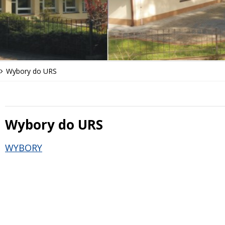
Wybory do URS
Wybory do URS
 miesiąc
Treść
WYBORY