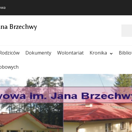
towa
ana Brzechwy
Szukaj
Rodziców
Dokumenty
Wolontariat
Kronika
Bibli
sobowych