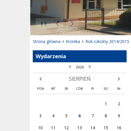
❚❚
Poprzedni Element
Następny Element
Strona główna
Kronika
Rok szkolny 2014/2015
Wydarzenia
poprzedni rok
następny rok
2026
SIERPIEŃ
poprzedni miesiąc
następny
PON
WT
ŚR
CZW
PI
SO
NI
1
2
3
4
5
6
7
8
9
10
11
12
13
14
15
16