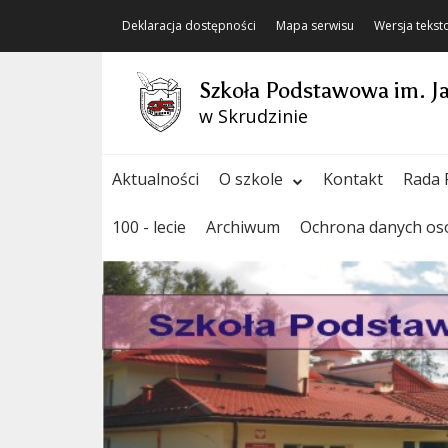
Deklaracja dostępności
Mapa serwisu
Wersja teks
Szkoła Podstawowa im. J
w Skrudzinie
Aktualności
O szkole
Kontakt
Rada 
100 - lecie
Archiwum
Ochrona danych o