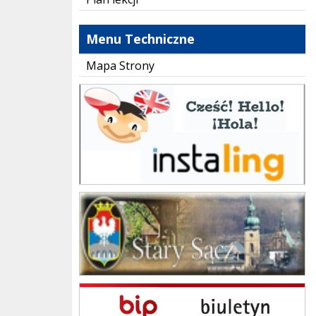
Menu Techniczne
Mapa Strony
instaling
Gmina Stary Sącz
BIP Szkoła Podstawowa im. Jana Brzechwy w Skrudzinie