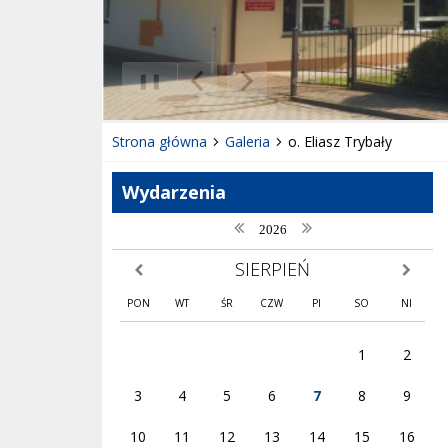
❚❚
Poprzedni Element
Następny Element
Strona główna
Galeria
o. Eliasz Trybały
Wydarzenia
poprzedni rok
następny rok
2026
SIERPIEŃ
poprzedni miesiąc
następny
PON
WT
ŚR
CZW
PI
SO
NI
1
2
3
4
5
6
7
8
9
10
11
12
13
14
15
16