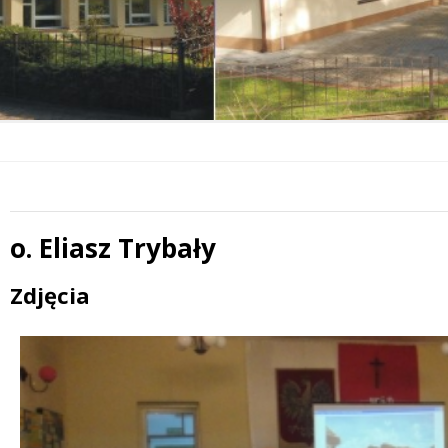
o. Eliasz Trybały
 miesiąc
Treść
Zdjęcia