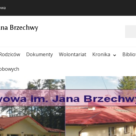
towa
ana Brzechwy
Szukaj
Rodziców
Dokumenty
Wolontariat
Kronika
Bibli
sobowych