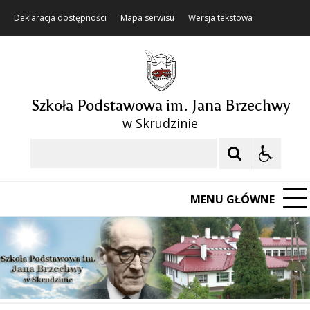
Deklaracja dostępności
Mapa serwisu
Wersja tekstowa
Szkoła Podstawowa im. Jana Brzechwy
w Skrudzinie
Szukaj
MENU GŁÓWNE
❚❚
Poprzedni Element
Następny Element