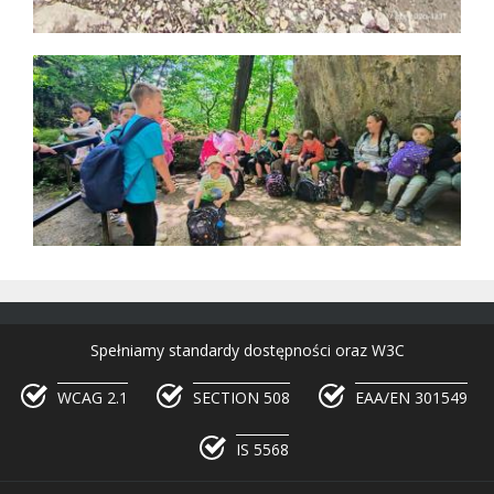
Spełniamy standardy dostępności oraz W3C
WCAG 2.1
SECTION 508
EAA/EN 301549
IS 5568