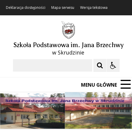
Deklaracja dostępności
Mapa serwisu
Wersja tekstowa
Szkoła Podstawowa im. Jana Brzechwy
w Skrudzinie
Szukaj
MENU GŁÓWNE
❚❚
Poprzedni Element
Następny Element