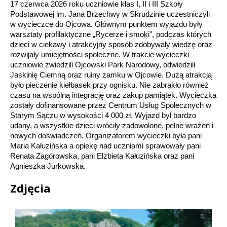
17 czerwca 2026 roku uczniowie klas I, II i III Szkoły 
Podstawowej im. Jana Brzechwy w Skrudzinie uczestniczyli 
w wycieczce do Ojcowa. Głównym punktem wyjazdu były 
warsztaty profilaktyczne „Rycerze i smoki”, podczas których 
dzieci w ciekawy i atrakcyjny sposób zdobywały wiedzę oraz 
rozwijały umiejętności społeczne. W trakcie wycieczki 
uczniowie zwiedzili Ojcowski Park Narodowy, odwiedzili 
Jaskinię Ciemną oraz ruiny zamku w Ojcowie. Dużą atrakcją 
było pieczenie kiełbasek przy ognisku. Nie zabrakło również 
czasu na wspólną integrację oraz zakup pamiątek. Wycieczka 
zostały dofinansowane przez Centrum Usług Społecznych w 
Starym Sączu w wysokości 4 000 zł. Wyjazd był bardzo 
udany, a wszystkie dzieci wróciły zadowolone, pełne wrażeń i 
nowych doświadczeń. Organizatorem wycieczki była pani 
Maria Kałuzińska a opiekę nad uczniami sprawowały pani 
Renata Zagórowska, pani Elżbieta Kałuzińska oraz pani 
Agnieszka Jurkowska.
Zdjęcia