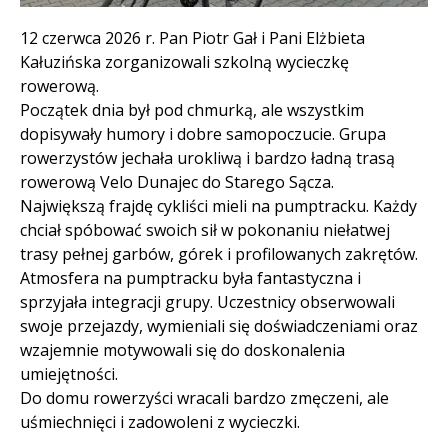
Treść
12 czerwca 2026 r. Pan Piotr Gał i Pani Elżbieta
Kałuzińska zorganizowali szkolną wycieczkę
rowerową.
Początek dnia był pod chmurką, ale wszystkim
dopisywały humory i dobre samopoczucie. Grupa
rowerzystów jechała urokliwą i bardzo ładną trasą
rowerową Velo Dunajec do Starego Sącza.
Największą frajdę cykliści mieli na pumptracku. Każdy
chciał spóbować swoich sił w pokonaniu niełatwej
trasy pełnej garbów, górek i profilowanych zakrętów.
Atmosfera na pumptracku była fantastyczna i
sprzyjała integracji grupy. Uczestnicy obserwowali
swoje przejazdy, wymieniali się doświadczeniami oraz
wzajemnie motywowali się do doskonalenia
umiejętności.
Do domu rowerzyści wracali bardzo zmęczeni, ale
uśmiechnięci i zadowoleni z wycieczki.