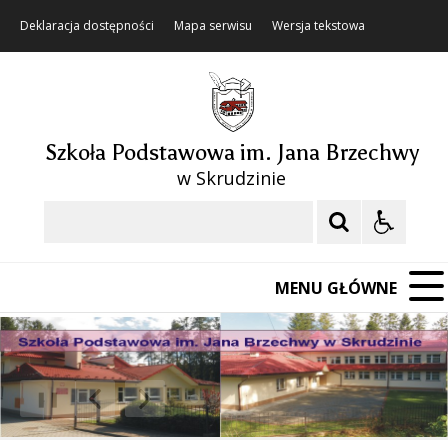
Deklaracja dostępności
Mapa serwisu
Wersja tekstowa
Szkoła Podstawowa im. Jana Brzechwy
w Skrudzinie
Szukaj
MENU GŁÓWNE
❚❚
Poprzedni Element
Następny Element