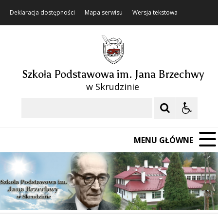
Deklaracja dostępności
Mapa serwisu
Wersja tekstowa
Szkoła Podstawowa im. Jana Brzechwy
w Skrudzinie
Szukaj
MENU GŁÓWNE
❚❚
Poprzedni Element
Następny Element